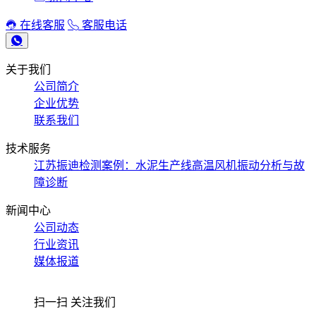
在线客服
客服电话
关于我们
公司简介
企业优势
联系我们
技术服务
江苏振迪检测案例：水泥生产线高温风机振动分析与故
障诊断
新闻中心
公司动态
行业资讯
媒体报道
扫一扫 关注我们