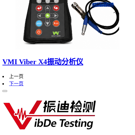
VMI Viber X4振动分析仪
上一页
下一页