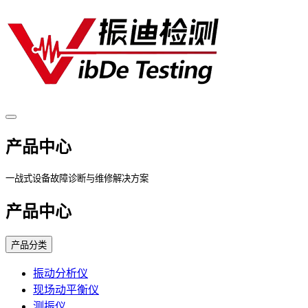
产品中心
一战式设备故障诊断与维修解决方案
产品中心
产品分类
振动分析仪
现场动平衡仪
测振仪