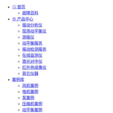
首页
故障百科
产品中心
振动分析仪
现场动平衡仪
测振仪
动平衡服务
振动检测服务
在线监测仪
激光对中仪
红外热成像仪
其它仪器
案例库
风机案例
电机案例
泵案例
压缩机案例
动平衡案例