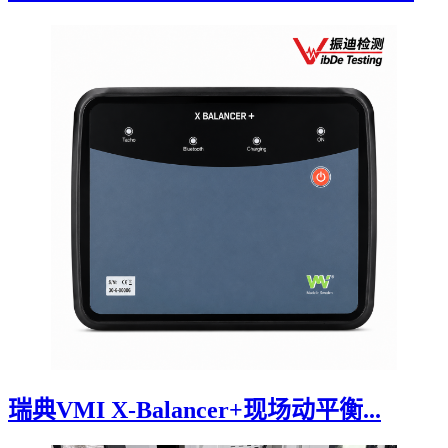
瑞典VMI X-Balancer+现场动平衡...