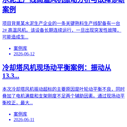
案例
项目背景某水泥生产企业的一条关键熟料生产线配备有一台
2# 高温风机。该设备长期连续运行，一旦出现突发性故障，
可能造成生...
案例库
2026-06-12
冷却塔风机现场动平衡案例：振动从
13.3...
本次冷却塔风机振动超标的主要原因是叶轮动平衡不良，同时
叠加了电机满载和支架刚度不足两个辅助因素。通过现场动平
衡校正，最大...
案例库
2026-06-11