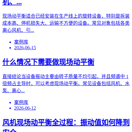
机、...
现场动平衡适合已经安装在生产线上的旋转设备，特别是拆装
成本高、停机损失大、运输不方便的设备。常见对象包括各类
离心风机、引...
案例库
2026-06-15
什么情况下需要做现场动平衡
直接结论当设备振动主要由转子质量不均引起，并且频谱中 1
倍频占主导时，可以考虑现场动平衡。常见设备包括风机、水
泵、离心...
案例库
2026-06-12
风机现场动平衡全过程：振动值如何降到