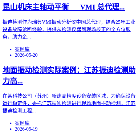
昆山机床主轴动平衡 — VMI 总代理...
振迪检测作为瑞典VMI振动分析仪中国总代理，结合25年工业
设备故障诊断经验，提供从检测仪器到现场校正的全方位服
务，助力企...
案例库
2026-05-20
地面振动检测实际案例：江苏振迪检测助
力高...
在某科技公司（苏州）新建高精度设备安装区域，为确保设备
运行稳定性，委托江苏振迪检测进行现场地面振动检测。江苏
振迪检测工程...
案例库
2026-05-19