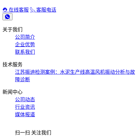
在线客服
客服电话
关于我们
公司简介
企业优势
联系我们
技术服务
江苏振迪检测案例：水泥生产线高温风机振动分析与故
障诊断
新闻中心
公司动态
行业资讯
媒体报道
扫一扫 关注我们