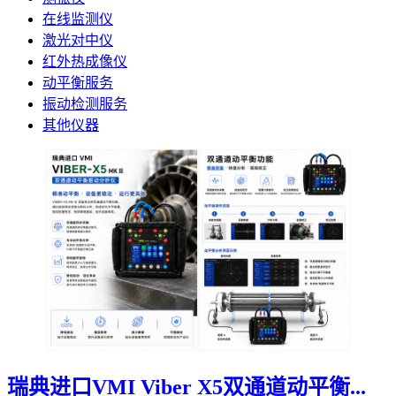
在线监测仪
激光对中仪
红外热成像仪
动平衡服务
振动检测服务
其他仪器
瑞典进口VMI Viber X5双通道动平衡...