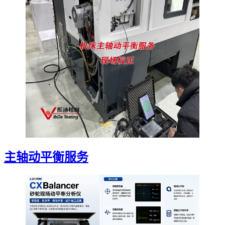
主轴动平衡服务