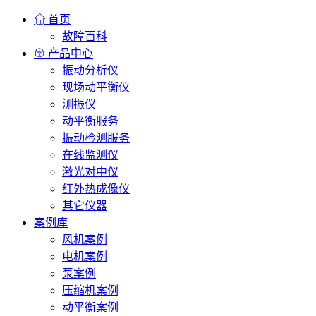
首页
故障百科
产品中心
振动分析仪
现场动平衡仪
测振仪
动平衡服务
振动检测服务
在线监测仪
激光对中仪
红外热成像仪
其它仪器
案例库
风机案例
电机案例
泵案例
压缩机案例
动平衡案例