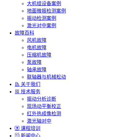
大机组设备案例
地面微振检测案例
振动检测案例
激光对中案例
故障百科
风机故障
电机故障
压缩机故障
泵故障
轴承故障
联轴器与机械松动
关于我们
技术服务
振动分析诊断
现场动平衡校正
红外热成像检测
激光轴对中
课程培训
新闻中心