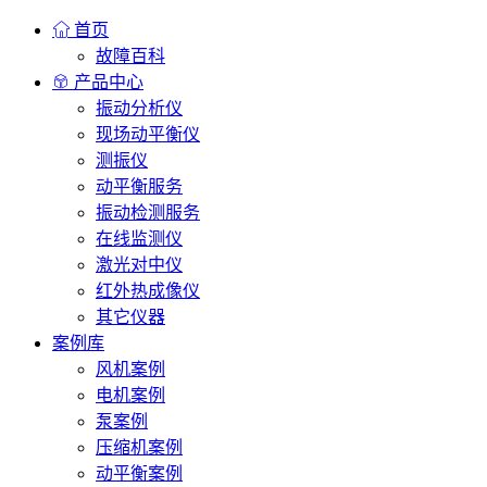
首页
故障百科
产品中心
振动分析仪
现场动平衡仪
测振仪
动平衡服务
振动检测服务
在线监测仪
激光对中仪
红外热成像仪
其它仪器
案例库
风机案例
电机案例
泵案例
压缩机案例
动平衡案例