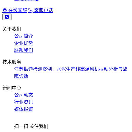
在线客服
客服电话
关于我们
公司简介
企业优势
联系我们
技术服务
江苏振迪检测案例：水泥生产线高温风机振动分析与故
障诊断
新闻中心
公司动态
行业资讯
媒体报道
扫一扫 关注我们