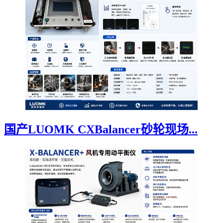
国产LUOMK CXBalancer砂轮现场...