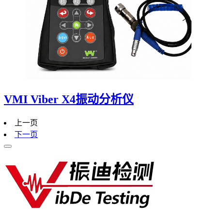
VMI Viber X4振动分析仪
上一页
下一页