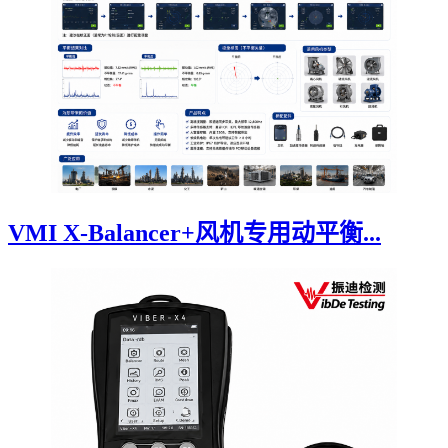
VMI X-Balancer+风机专用动平衡...