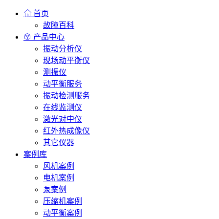
首页
故障百科
产品中心
振动分析仪
现场动平衡仪
测振仪
动平衡服务
振动检测服务
在线监测仪
激光对中仪
红外热成像仪
其它仪器
案例库
风机案例
电机案例
泵案例
压缩机案例
动平衡案例