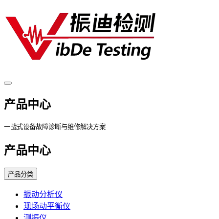
产品中心
一战式设备故障诊断与维修解决方案
产品中心
产品分类
振动分析仪
现场动平衡仪
测振仪