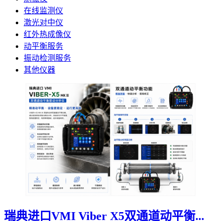
在线监测仪
激光对中仪
红外热成像仪
动平衡服务
振动检测服务
其他仪器
瑞典进口VMI Viber X5双通道动平衡...