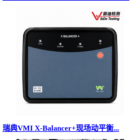
瑞典VMI X-Balancer+现场动平衡...