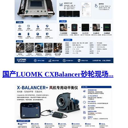
国产LUOMK CXBalancer砂轮现场...