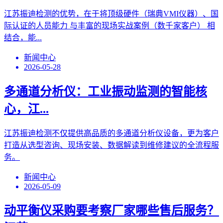
江苏振迪检测的优势，在于将顶级硬件（瑞典VMI仪器）、国
际认证的人员能力 与丰富的现场实战案例（数千家客户） 相
结合，能...
新闻中心
2026-05-28
多通道分析仪：工业振动监测的智能核
心，江...
江苏振迪检测不仅提供高品质的多通道分析仪设备，更为客户
打造从选型咨询、现场安装、数据解读到维修建议的全流程服
务。
新闻中心
2026-05-09
动平衡仪采购要考察厂家哪些售后服务？