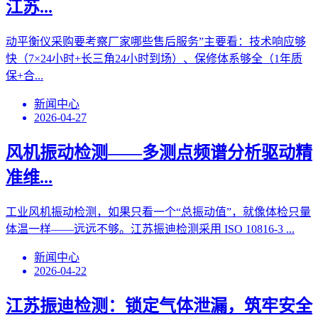
江苏...
动平衡仪采购要考察厂家哪些售后服务”主要看：技术响应够
快（7×24小时+长三角24小时到场）、保修体系够全（1年质
保+合...
新闻中心
2026-04-27
风机振动检测——多测点频谱分析驱动精
准维...
工业风机振动检测，如果只看一个“总振动值”，就像体检只量
体温一样——远远不够。江苏振迪检测采用 ISO 10816-3 ...
新闻中心
2026-04-22
江苏振迪检测：锁定气体泄漏，筑牢安全