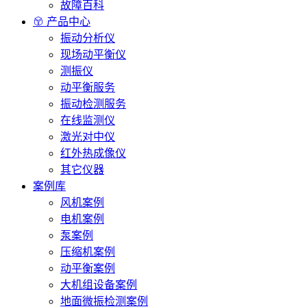
故障百科
产品中心
振动分析仪
现场动平衡仪
测振仪
动平衡服务
振动检测服务
在线监测仪
激光对中仪
红外热成像仪
其它仪器
案例库
风机案例
电机案例
泵案例
压缩机案例
动平衡案例
大机组设备案例
地面微振检测案例