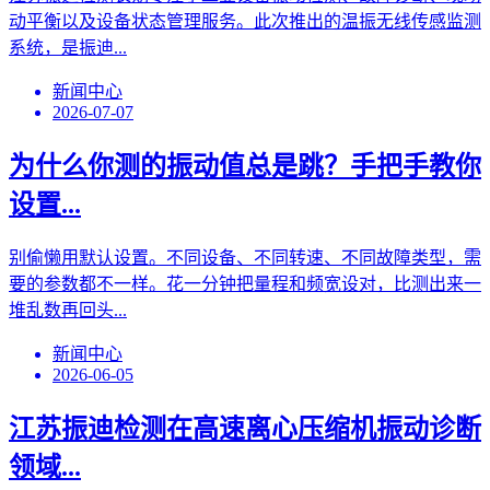
动平衡以及设备状态管理服务。此次推出的温振无线传感监测
系统，是振迪...
新闻中心
2026-07-07
为什么你测的振动值总是跳？手把手教你
设置...
别偷懒用默认设置。不同设备、不同转速、不同故障类型，需
要的参数都不一样。花一分钟把量程和频宽设对，比测出来一
堆乱数再回头...
新闻中心
2026-06-05
江苏振迪检测在高速离心压缩机振动诊断
领域...