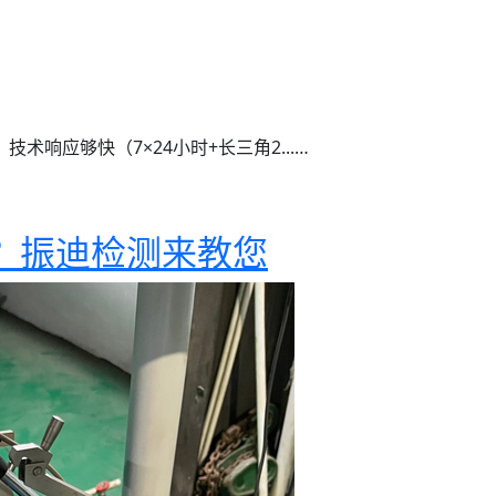
术响应够快（7×24小时+长三角2...…
？振迪检测来教您