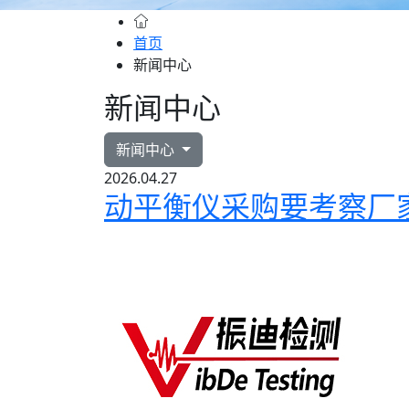
首页
新闻中心
新闻中心
新闻中心
2026.04.27
动平衡仪采购要考察厂家