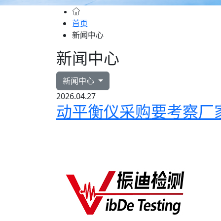
首页
新闻中心
新闻中心
新闻中心
2026.04.27
动平衡仪采购要考察厂家