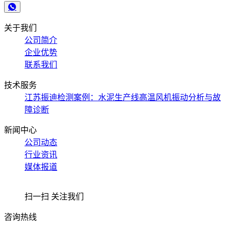
关于我们
公司简介
企业优势
联系我们
技术服务
江苏振迪检测案例：水泥生产线高温风机振动分析与故
障诊断
新闻中心
公司动态
行业资讯
媒体报道
扫一扫 关注我们
咨询热线