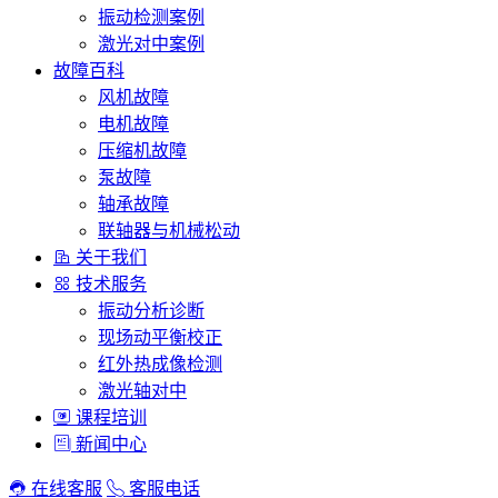
振动检测案例
激光对中案例
故障百科
风机故障
电机故障
压缩机故障
泵故障
轴承故障
联轴器与机械松动
关于我们
技术服务
振动分析诊断
现场动平衡校正
红外热成像检测
激光轴对中
课程培训
新闻中心
在线客服
客服电话