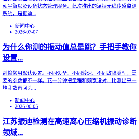
动平衡以及设备状态管理服务。此次推出的温振无线传感监测
系统，是振迪...
新闻中心
2026-07-07
为什么你测的振动值总是跳？手把手教你
设置...
别偷懒用默认设置。不同设备、不同转速、不同故障类型，需
要的参数都不一样。花一分钟把量程和频宽设对，比测出来一
堆乱数再回头...
新闻中心
2026-06-05
江苏振迪检测在高速离心压缩机振动诊断
领域...