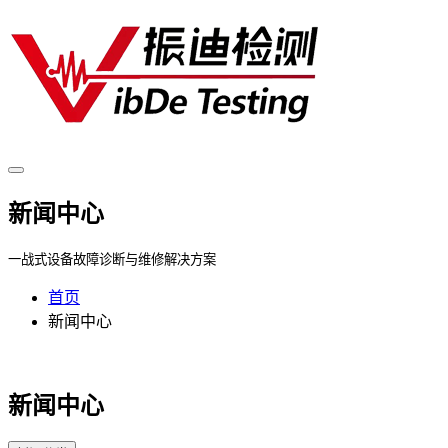
新闻中心
一战式设备故障诊断与维修解决方案
首页
新闻中心
新闻中心