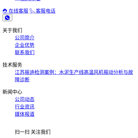
在线客服
客服电话
关于我们
公司简介
企业优势
联系我们
技术服务
江苏振迪检测案例：水泥生产线高温风机振动分析与故
障诊断
新闻中心
公司动态
行业资讯
媒体报道
扫一扫 关注我们