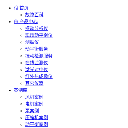
首页
故障百科
产品中心
振动分析仪
现场动平衡仪
测振仪
动平衡服务
振动检测服务
在线监测仪
激光对中仪
红外热成像仪
其它仪器
案例库
风机案例
电机案例
泵案例
压缩机案例
动平衡案例