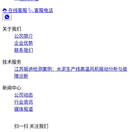
在线客服
客服电话
关于我们
公司简介
企业优势
联系我们
技术服务
江苏振迪检测案例：水泥生产线高温风机振动分析与故
障诊断
新闻中心
公司动态
行业资讯
媒体报道
扫一扫 关注我们