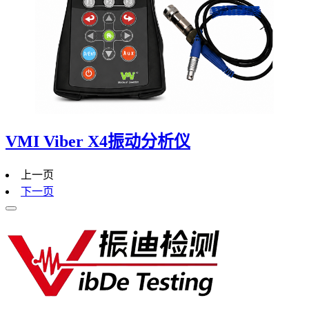
VMI Viber X4振动分析仪
上一页
下一页