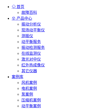
首页
故障百科
产品中心
振动分析仪
现场动平衡仪
测振仪
动平衡服务
振动检测服务
在线监测仪
激光对中仪
红外热成像仪
其它仪器
案例库
风机案例
电机案例
泵案例
压缩机案例
动平衡案例