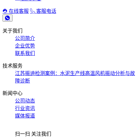
在线客服
客服电话
关于我们
公司简介
企业优势
联系我们
技术服务
江苏振迪检测案例：水泥生产线高温风机振动分析与故
障诊断
新闻中心
公司动态
行业资讯
媒体报道
扫一扫 关注我们