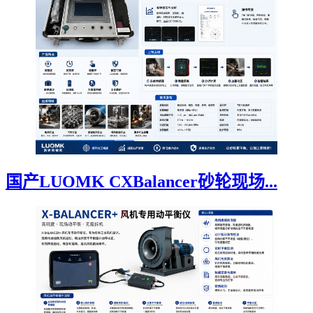
国产LUOMK CXBalancer砂轮现场...