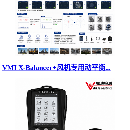
VMI X-Balancer+风机专用动平衡...