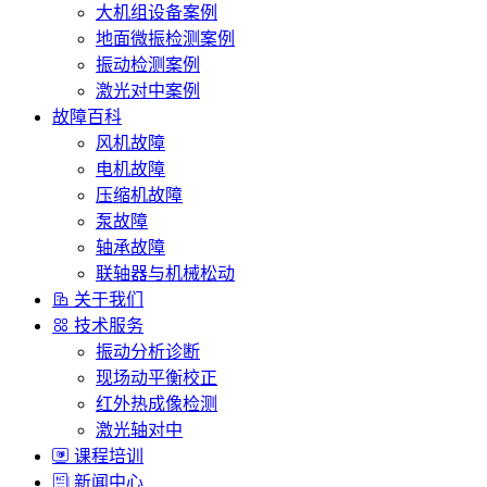
大机组设备案例
地面微振检测案例
振动检测案例
激光对中案例
故障百科
风机故障
电机故障
压缩机故障
泵故障
轴承故障
联轴器与机械松动
关于我们
技术服务
振动分析诊断
现场动平衡校正
红外热成像检测
激光轴对中
课程培训
新闻中心