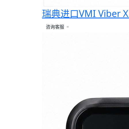
瑞典进口VMI Vibe
咨询客服