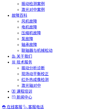
振动检测案例
激光对中案例
故障百科
风机故障
电机故障
压缩机故障
泵故障
轴承故障
联轴器与机械松动
关于我们
技术服务
振动分析诊断
现场动平衡校正
红外热成像检测
激光轴对中
课程培训
新闻中心
在线客服
客服电话