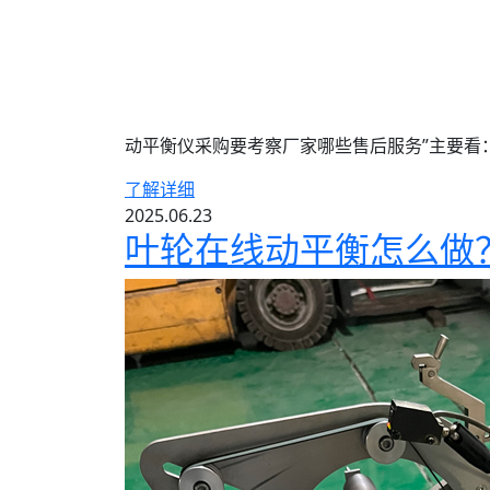
动平衡仪采购要考察厂家哪些售后服务”主要看：技
了解详细
2025.06.23
叶轮在线动平衡怎么做