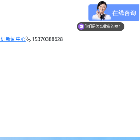
现在有优惠活动么？
你们是怎么收费的呢？
培训
新闻中心
15370388628