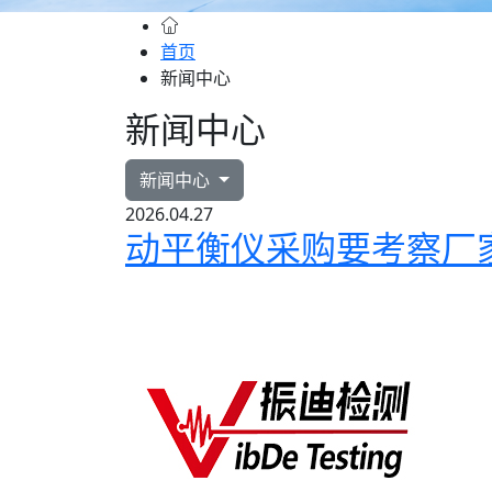
首页
新闻中心
新闻中心
新闻中心
2026.04.27
动平衡仪采购要考察厂家