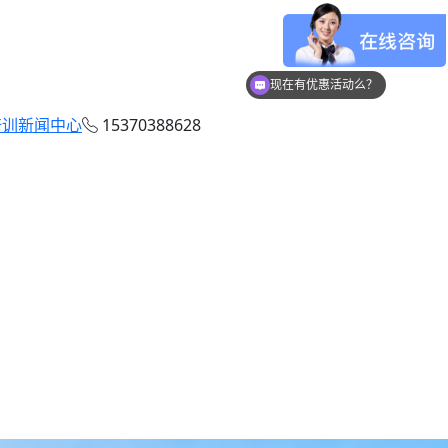
可以介绍下你们的产品么？
现在有优惠活动么？
培训
新闻中心
15370388628