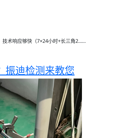
术响应够快（7×24小时+长三角2...…
？振迪检测来教您