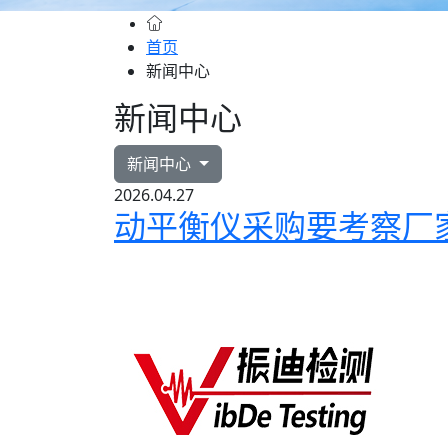
首页
新闻中心
新闻中心
新闻中心
2026.04.27
动平衡仪采购要考察厂家