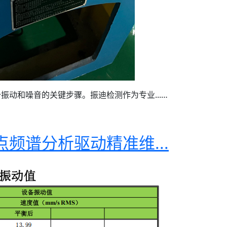
动和噪音的关键步骤。振迪检测作为专业...…
频谱分析驱动精准维...