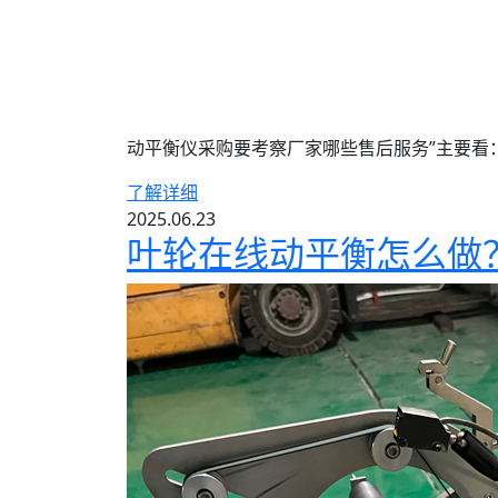
动平衡仪采购要考察厂家哪些售后服务”主要看：技
了解详细
2025.06.23
叶轮在线动平衡怎么做