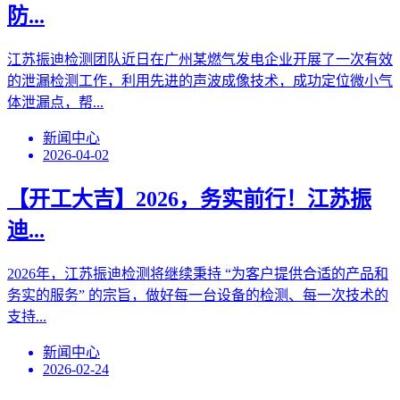
防...
江苏振迪检测团队近日在广州某燃气发电企业开展了一次有效
的泄漏检测工作，利用先进的声波成像技术，成功定位微小气
体泄漏点，帮...
新闻中心
2026-04-02
【开工大吉】2026，务实前行！江苏振
迪...
2026年，江苏振迪检测将继续秉持 “为客户提供合适的产品和
务实的服务” 的宗旨，做好每一台设备的检测、每一次技术的
支持...
新闻中心
2026-02-24