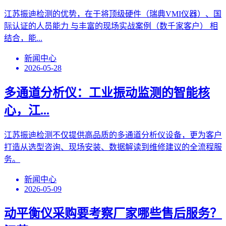
江苏振迪检测的优势，在于将顶级硬件（瑞典VMI仪器）、国
际认证的人员能力 与丰富的现场实战案例（数千家客户） 相
结合，能...
新闻中心
2026-05-28
多通道分析仪：工业振动监测的智能核
心，江...
江苏振迪检测不仅提供高品质的多通道分析仪设备，更为客户
打造从选型咨询、现场安装、数据解读到维修建议的全流程服
务。
新闻中心
2026-05-09
动平衡仪采购要考察厂家哪些售后服务？