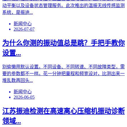
动平衡以及设备状态管理服务。此次推出的温振无线传感监测
系统，是振迪...
新闻中心
2026-07-07
为什么你测的振动值总是跳？手把手教你
设置...
别偷懒用默认设置。不同设备、不同转速、不同故障类型，需
要的参数都不一样。花一分钟把量程和频宽设对，比测出来一
堆乱数再回头...
新闻中心
2026-06-05
江苏振迪检测在高速离心压缩机振动诊断
领域...