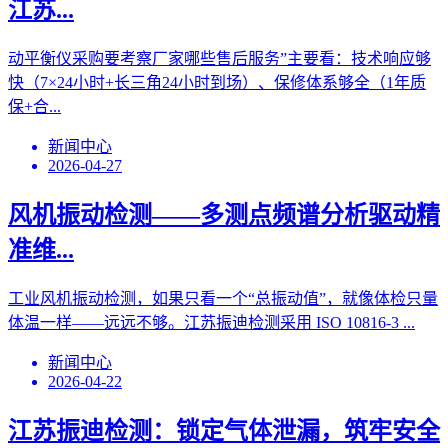
江苏...
动平衡仪采购要考察厂家哪些售后服务”主要看：技术响应够
快（7×24小时+长三角24小时到场）、保修体系够全（1年质
保+合...
新闻中心
2026-04-27
风机振动检测——多测点频谱分析驱动精
准维...
工业风机振动检测，如果只看一个“总振动值”，就像体检只量
体温一样——远远不够。江苏振迪检测采用 ISO 10816-3 ...
新闻中心
2026-04-22
江苏振迪检测：锁定气体泄漏，筑牢安全