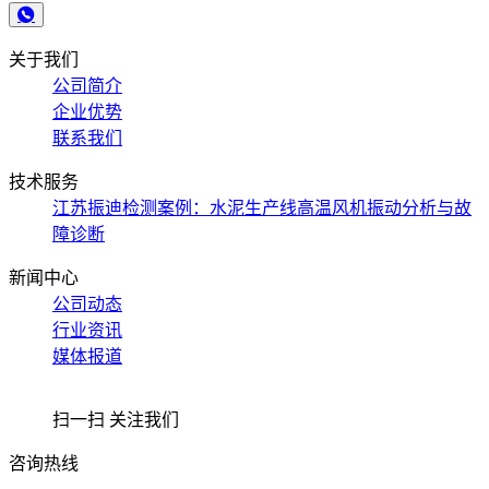
关于我们
公司简介
企业优势
联系我们
技术服务
江苏振迪检测案例：水泥生产线高温风机振动分析与故
障诊断
新闻中心
公司动态
行业资讯
媒体报道
扫一扫 关注我们
咨询热线