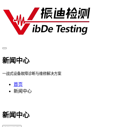
新闻中心
一战式设备故障诊断与维修解决方案
首页
新闻中心
新闻中心