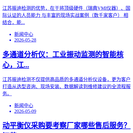
江苏振迪检测的优势，在于将顶级硬件（瑞典VMI仪器）、国
际认证的人员能力 与丰富的现场实战案例（数千家客户） 相
结合，能...
新闻中心
2026-05-28
多通道分析仪：工业振动监测的智能核
心，江...
江苏振迪检测不仅提供高品质的多通道分析仪设备，更为客户
打造从选型咨询、现场安装、数据解读到维修建议的全流程服
务。
新闻中心
2026-05-09
动平衡仪采购要考察厂家哪些售后服务？