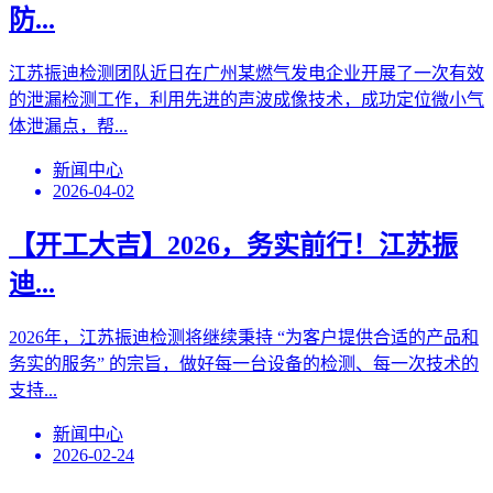
防...
江苏振迪检测团队近日在广州某燃气发电企业开展了一次有效
的泄漏检测工作，利用先进的声波成像技术，成功定位微小气
体泄漏点，帮...
新闻中心
2026-04-02
【开工大吉】2026，务实前行！江苏振
迪...
2026年，江苏振迪检测将继续秉持 “为客户提供合适的产品和
务实的服务” 的宗旨，做好每一台设备的检测、每一次技术的
支持...
新闻中心
2026-02-24