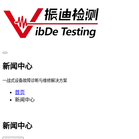
新闻中心
一战式设备故障诊断与维修解决方案
首页
新闻中心
新闻中心