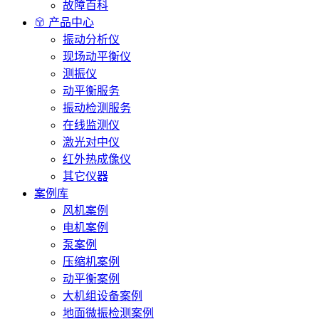
故障百科
产品中心
振动分析仪
现场动平衡仪
测振仪
动平衡服务
振动检测服务
在线监测仪
激光对中仪
红外热成像仪
其它仪器
案例库
风机案例
电机案例
泵案例
压缩机案例
动平衡案例
大机组设备案例
地面微振检测案例