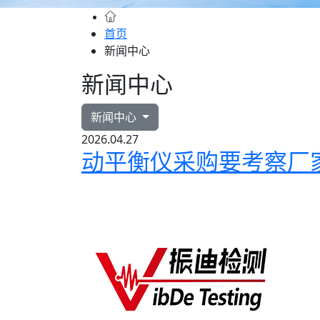
首页
新闻中心
新闻中心
新闻中心
2026.04.27
动平衡仪采购要考察厂家