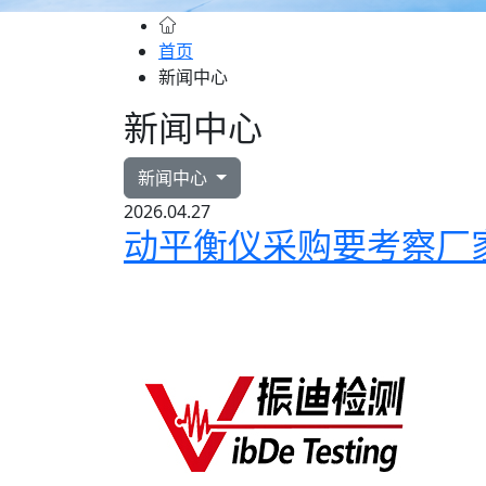
首页
新闻中心
新闻中心
新闻中心
2026.04.27
动平衡仪采购要考察厂家