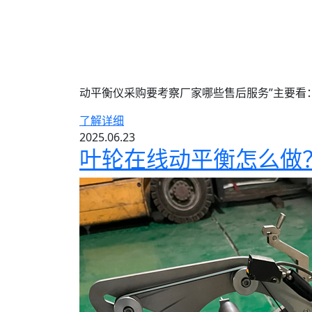
动平衡仪采购要考察厂家哪些售后服务”主要看：技
了解详细
2025.06.23
叶轮在线动平衡怎么做