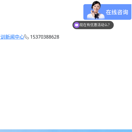
可以介绍下你们的产品么？
培训
新闻中心
15370388628