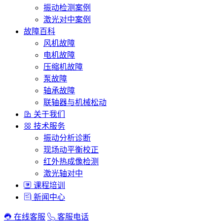
振动检测案例
激光对中案例
故障百科
风机故障
电机故障
压缩机故障
泵故障
轴承故障
联轴器与机械松动
关于我们
技术服务
振动分析诊断
现场动平衡校正
红外热成像检测
激光轴对中
课程培训
新闻中心
在线客服
客服电话