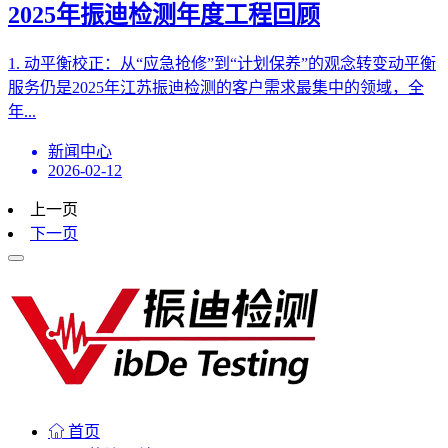
2025年振迪检测年度工程回顾
1. 动平衡校正：从“应急抢修”到“计划保养”的观念转变动平衡
服务仍是2025年江苏振迪检测的客户需求最集中的领域，全
年...
新闻中心
2026-02-12
上一页
下一页
首页