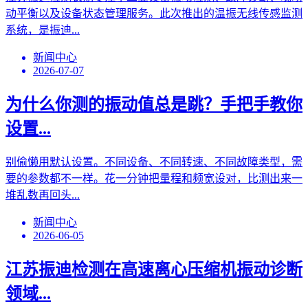
动平衡以及设备状态管理服务。此次推出的温振无线传感监测
系统，是振迪...
新闻中心
2026-07-07
为什么你测的振动值总是跳？手把手教你
设置...
别偷懒用默认设置。不同设备、不同转速、不同故障类型，需
要的参数都不一样。花一分钟把量程和频宽设对，比测出来一
堆乱数再回头...
新闻中心
2026-06-05
江苏振迪检测在高速离心压缩机振动诊断
领域...