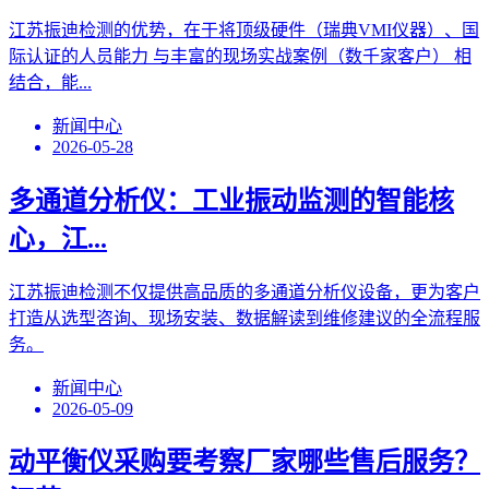
江苏振迪检测的优势，在于将顶级硬件（瑞典VMI仪器）、国
际认证的人员能力 与丰富的现场实战案例（数千家客户） 相
结合，能...
新闻中心
2026-05-28
多通道分析仪：工业振动监测的智能核
心，江...
江苏振迪检测不仅提供高品质的多通道分析仪设备，更为客户
打造从选型咨询、现场安装、数据解读到维修建议的全流程服
务。
新闻中心
2026-05-09
动平衡仪采购要考察厂家哪些售后服务？